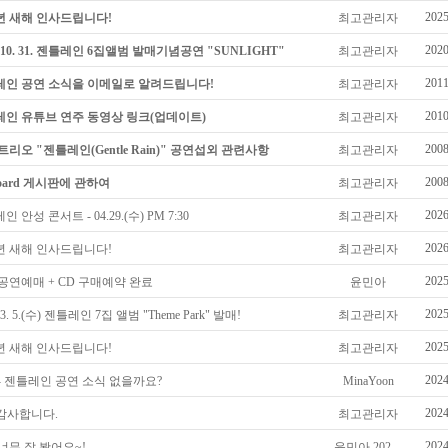
2025
5년 새해 인사드립니다!
최고관리자
2020
0. 10. 31. 젠틀레인 6집앨범 발매기념공연 "SUNLIGHT"
최고관리자
2011
인 공연 소식을 이메일로 알려드립니다!
최고관리자
2010
인 유튜브 연주 동영상 링크(업데이트)
최고관리자
2008
트리오 "젠틀레인(Gentle Rain)" 공연섭외 관련사항
최고관리자
2008
eboard 게시판에 관하여
최고관리자
2026
 안성 콘서트 - 04.29.(수) PM 7:30
최고관리자
2026
6년 새해 인사드립니다!
최고관리자
2025
 공연예매 + CD 구매예약 완료
윤민아
2025
. 3. 5.(수) 젠틀레인 7집 앨범 "Theme Park" 발매!
최고관리자
2025
5년 새해 인사드립니다!
최고관리자
2024
- 젠틀레인 공연 소식 없을까요?
MinaYoon
2024
감사합니다.
최고관리자
2024
너무 잘 봤어요~!
윤민아 202…