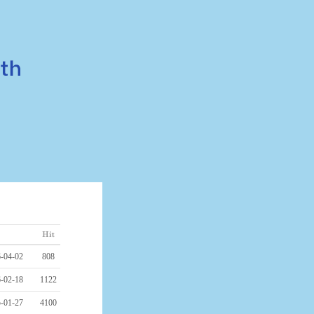
-04-02
808
-02-18
1122
-01-27
4100