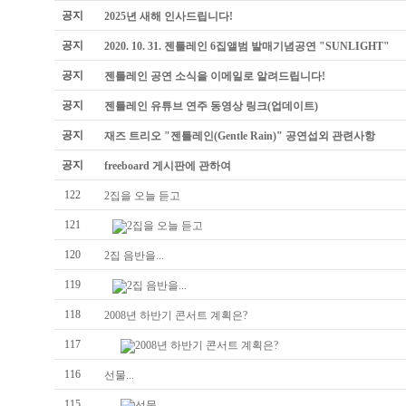
공지
2025년 새해 인사드립니다!
공지
2020. 10. 31. 젠틀레인 6집앨범 발매기념공연 "SUNLIGHT"
공지
젠틀레인 공연 소식을 이메일로 알려드립니다!
공지
젠틀레인 유튜브 연주 동영상 링크(업데이트)
공지
재즈 트리오 "젠틀레인(Gentle Rain)" 공연섭외 관련사항
공지
freeboard 게시판에 관하여
122
2집을 오늘 듣고
121
2집을 오늘 듣고
120
2집 음반을...
119
2집 음반을...
118
2008년 하반기 콘서트 계획은?
117
2008년 하반기 콘서트 계획은?
116
선물...
115
선물...