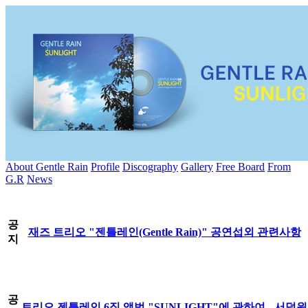
About Gentle Rain
Profile
Discography
Gallery
Free Board
From
G.R
News
공
재즈 트리오 "젠틀레인(Gentle Rain)" 공연섭외 관련사항
지
공
트리오 젠틀레인 6집 앨범 "SUNLIGHT"에 관하여 - 서덕원