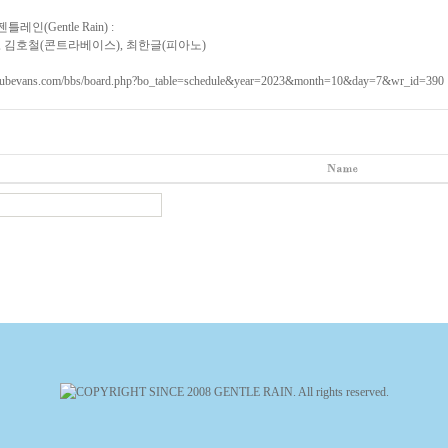
레인(Gentle Rain) :
, 김호철(콘트라베이스), 최한글(피아노)
clubevans.com/bbs/board.php?bo_table=schedule&year=2023&month=10&day=7&wr_id=390