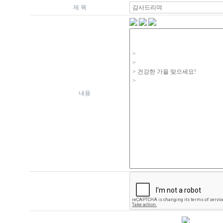
제 목
내용